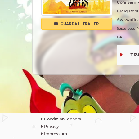
Con:
Sam R
Craig Rob
Awkwafina,
GUARDA IL TRAILER
бакалова, 
Be...
TR
Condizioni generali
Privacy
Impressum