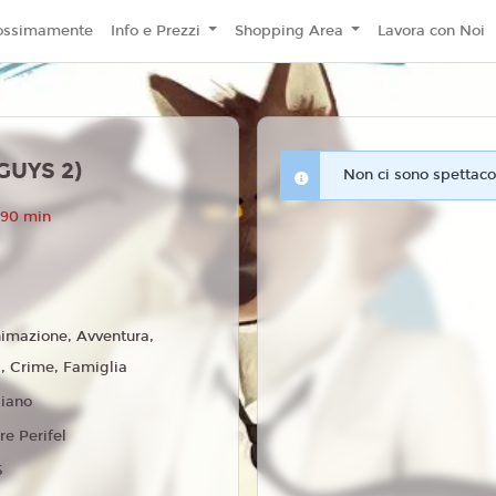
ossimamente
Info e Prezzi
Shopping Area
Lavora con Noi
GUYS 2)
Non ci sono spettacol
 90 min
imazione, Avventura,
 Crime, Famiglia
liano
re Perifel
5