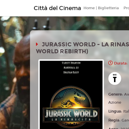
Città del Cinema
Home | Biglietteria
Pr
JURASSIC WORLD - LA RINAS
WORLD REBIRTH)
Durata:
Genere:
Av
Azione
Lingua:
Ita
Regia:
Gar