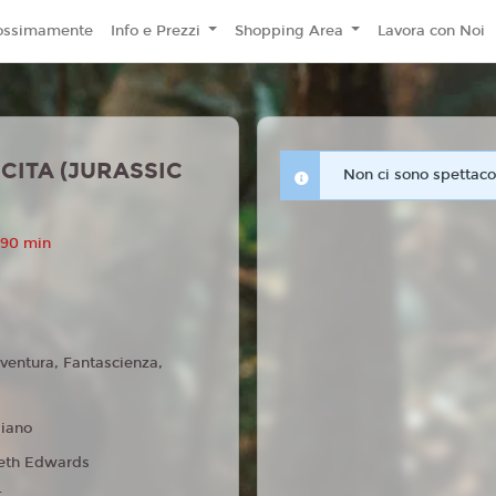
ossimamente
Info e Prezzi
Shopping Area
Lavora con Noi
CITA (JURASSIC
Non ci sono spettacol
 90 min
ventura, Fantascienza,
liano
eth Edwards