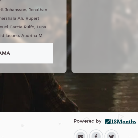
5
ett Johansson, Jonathan
hershala Ali, Rupert
nuel Garcia Rulfo, Luna
id Iacono, Audrina M...
AMA
Powered by