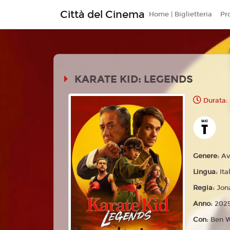
Città del Cinema
Home | Biglietteria
Pr
KARATE KID: LEGENDS
Durata:
Genere:
Av
Lingua:
Ita
Regia:
Jon
Anno:
202
Con:
Ben W