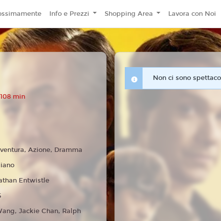
ossimamente
Info e Prezzi
Shopping Area
Lavora con Noi
Non ci sono spettacol
 108 min
ventura, Azione, Dramma
liano
athan Entwistle
5
ang, Jackie Chan, Ralph